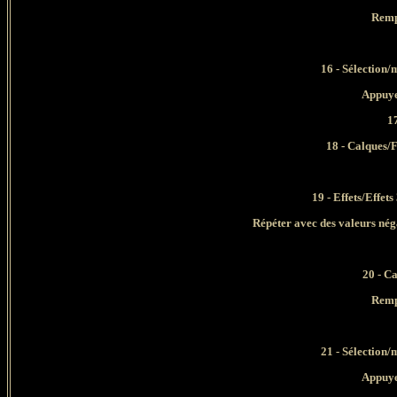
Remp
16
- Sélection/
Appuyer s
1
18 - Calques/F
19 - Effets/Effet
Répéter avec des valeurs néga
20 - C
Remp
21
- Sélection/
Appuyer s