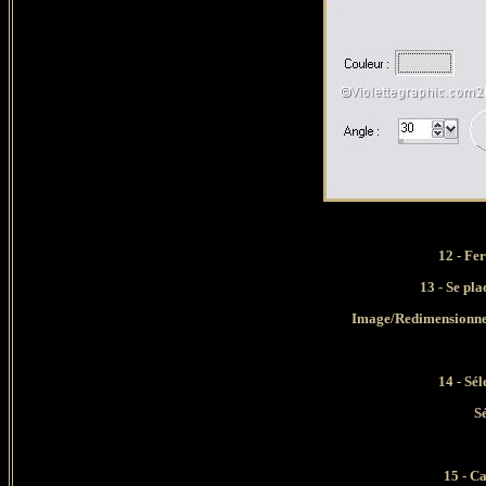
12 - Fe
13 - Se pla
Image/Redimensionner
14 - Sél
S
15 - C