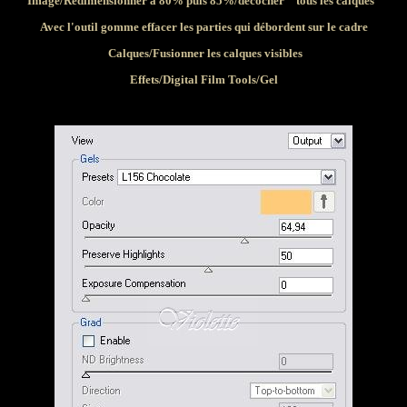
Image/Redimensionner à 80% puis 85%/décocher " tous les calques"
Avec l'outil gomme effacer les parties qui débordent sur le cadre
Calques/Fusionner les calques visibles
Effets/Digital Film Tools/Gel