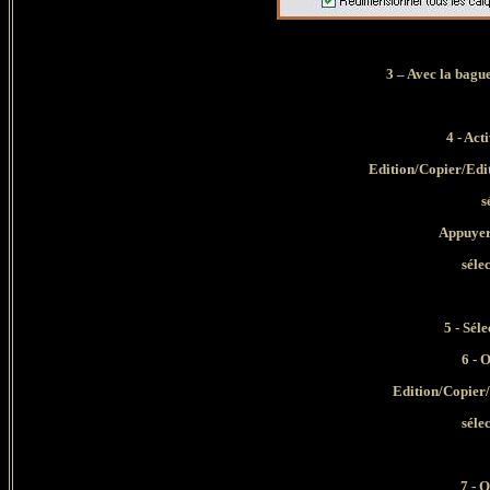
3 –
A
vec la bagu
4 - Act
Edition/Copier/Edi
s
Appuyer
séle
5 - Sél
6 - 
Edition/Copier/
séle
7 - 