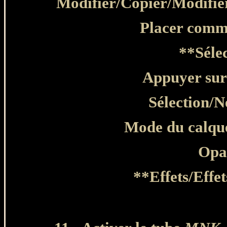
Modifier/Copier/Modifie
Placer comme
**Séle
Appuyer sur
Sélection/N
Mode du calque
Opa
**Effets/Effe