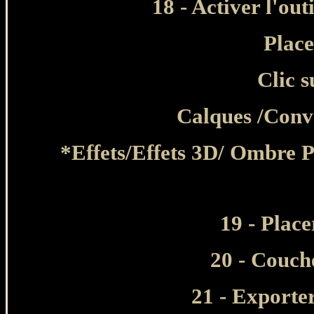
18
- Activer l'out
Place
Clic 
Calques /Conve
*Effets/Effets 3D/ Ombre 
19 - Place
20
- Couche
21 - Exporte