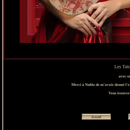
Les Tuto
avec s
Merci à Nublo de m'avoir donné l'exc
Vous trouvere