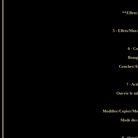
**Effets/
5 - Effets/Mu
6 - C
Rempl
Couches
/
A
7 - Act
Ouvrir le t
Modifier
/Copier/Mo
Mode du c
8 - Ouvri