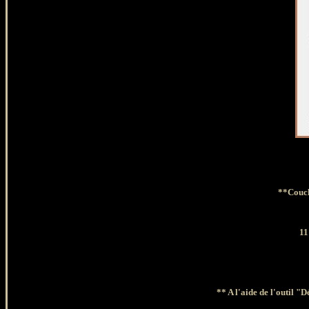
**Couc
11
** A l'aide de l'outil "Dé