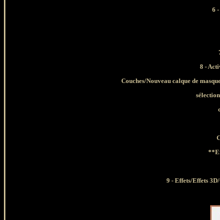
6 
8 - Act
Couches/Nouveau calque de masque/
sélectio
C
**Ef
9 - Effets/Effets 3