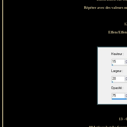
Répéter avec des valeurs né
1
Effets/Effe
13
- 