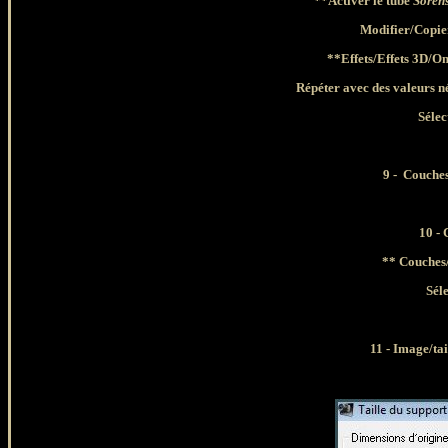
**Activer le tube
Soren
Modifier/Copie
**
Effets/Effets 3D/O
Répéter avec des valeurs né
Sélec
9 -
Couche
10
- 
**
Couches
Séle
11 - Image/tai