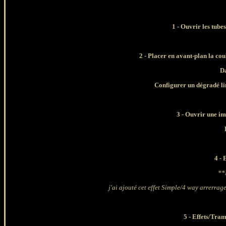
1 -
Ouvrir les tubes
2 - Placer en avant-plan la co
Da
Configurer un dégradé lin
3
- Ouvrir une im
4 -
**
j'ai ajouté cet effet Simple/4 way arrerrag
5 - Effets/Tr