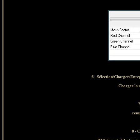
6 - Sélection/Charger/Enreg
Charger la 
7
remp
8 - 