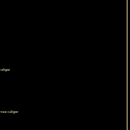
calque
veau calque