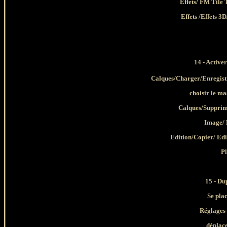
Effets/ FM Tile 
Effets /Effets 3
14 - Activer
Calques/Charger/Enregistr
choisir le m
Calques/Supprim
Image/ 
Edition/Copier/ Ed
Pl
15 - Du
Se plac
Réglages 
déplace