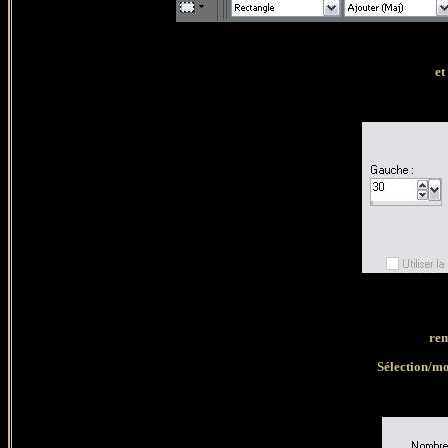
et 
rem
Sélection/mo