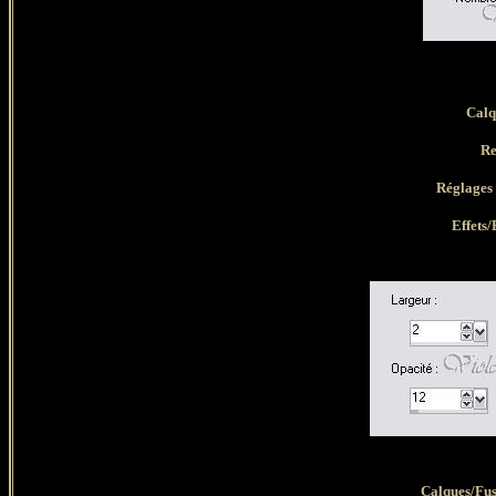
Calq
Re
Réglages 
Effets/
Calques/Fus