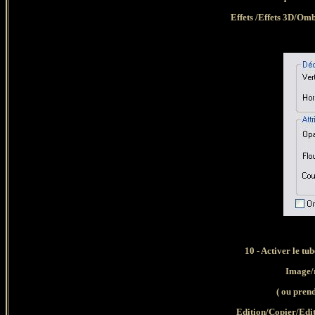
Effets /Effets 3D/Omb
10
- Activer le tub
Image/
( ou prend
Edition/Copier/Edi