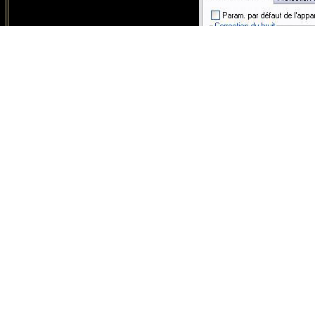
37 - 
38
- Exp
1