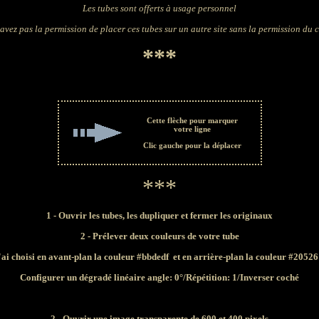
Les tubes sont offerts à usage personnel
avez pas la permission de placer ces tubes sur un autre site sans la permission du 
***
Cette flèche pour marquer
votre ligne
Clic gauche pour la déplacer
***
1 - Ouvrir les tubes, les dupliquer et fermer les originaux
2 - Prélever deux couleurs de votre tube
'ai choisi
en avant-plan la couleur #bbdedf et en arrière-plan la couleur #2052
Configurer un dégradé linéaire angle: 0°/Répétition: 1/Inverser coché
2 - Ouvrir une image transparente de 600 et 400 pixels