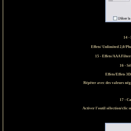
14 -
Effets/ Unlimited 2,0/Ph
15 - Effets/AAA Filte
16 -
Sé
Effets/Effets 3
Répéter avec des valeurs néga
17 - C
Activer l'outil sélection/clic 