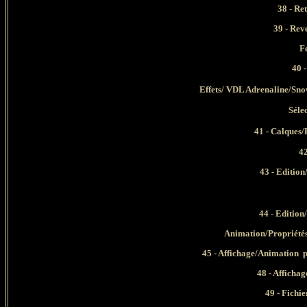
38 - Re
39 - Rev
F
40 -
Effets/
VDL Adrenaline/Snowf
Séle
41
- Calques/F
42
43 - Edition
44 - Edition
Animation/Propriétés 
45 - Affichage/Animation p
48 - Afficha
49 - Fichi