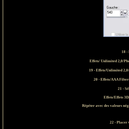
18 -
Effets/ Unlimited 2,0/Ph
19
- Effets/Unlimited 2,0
20 - Effets/AAA Filte
21 -
Sé
Effets/Effets 3
Répéter avec des valeurs néga
22 - Placer 