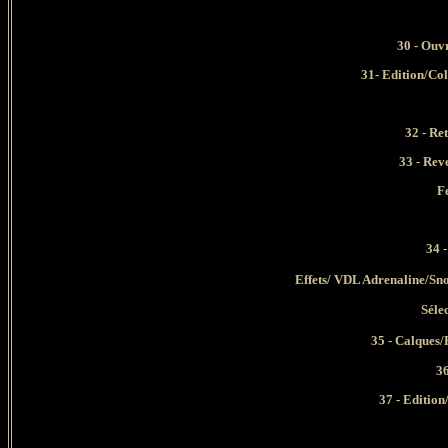
30
- Ouv
31- Edition/Co
32 - Re
33 - Rev
F
34 -
Effets/
VDL Adrenaline/Snow
Séle
35 - Calques/
36
37 - Edition