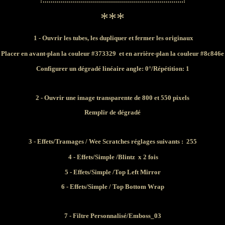
***
1 - Ouvrir les tubes, les dupliquer et fermer les originaux
Placer en avant-plan la couleur #
373329
et en arrière-plan la couleur #
8c846e
Configurer un dégradé linéaire angle: 0°/Répétition: 1
2 - Ouvrir une image transparente de 800 et 550 pixels
Remplir de dégradé
3 - Effets/
Tramages / Wee Scratches
réglages suivants : 255
4 -
Effets/
Simple /Blintz x 2 fois
5 - Effets/Simple /
Top Left Mirror
6 - Effets/Simple /
Top Bottom Wrap
7 - Filtre Personnalisé/Emboss_03