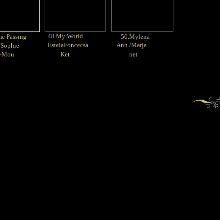
48.My World
e Passing
50.Mylena
EstelaFoncecsa
Ann./Marja
Sophie
-Mou
Ket
net