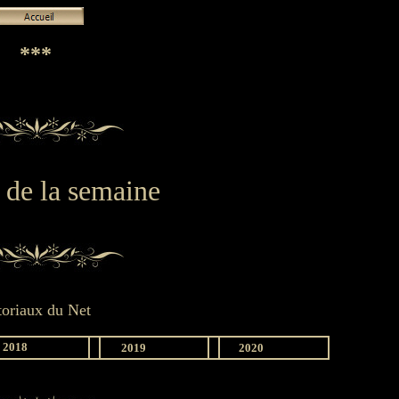
***
s de la semaine
toriaux du Net
2018
2019
2020