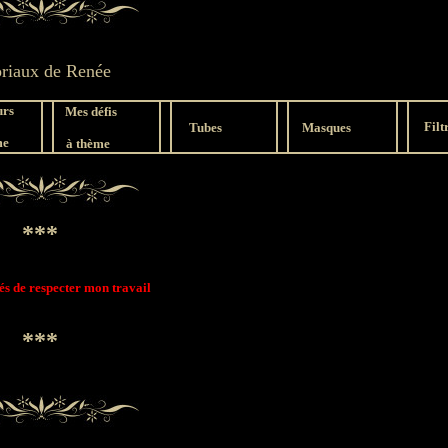
oriaux de Renée
rs
Mes défis
Filt
Tubes
Masques
me
à
thème
***
iés de respecter mon travail
***