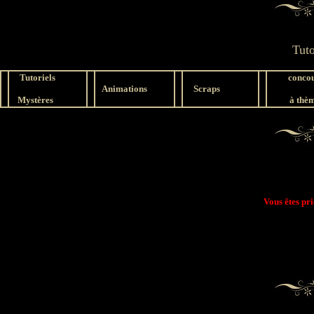
Tut
Tutoriels
concou
Animations
Scraps
Mystères
à thè
Vous êtes pr