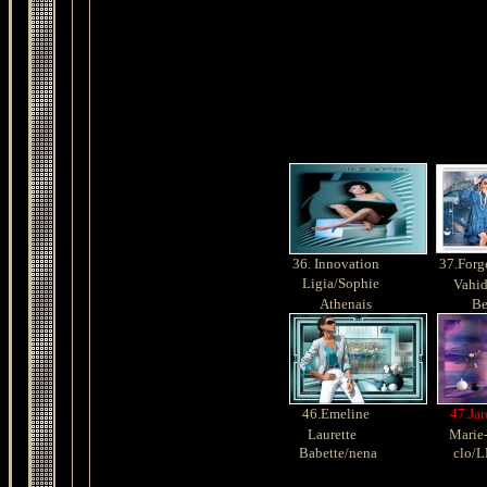
36.
Innovation
37.Forg
Ligia/Sophie
Vahide
Athenais
Be
46.Emeline
47.Jar
Laurette
Marie-
Babette/nena
clo/L