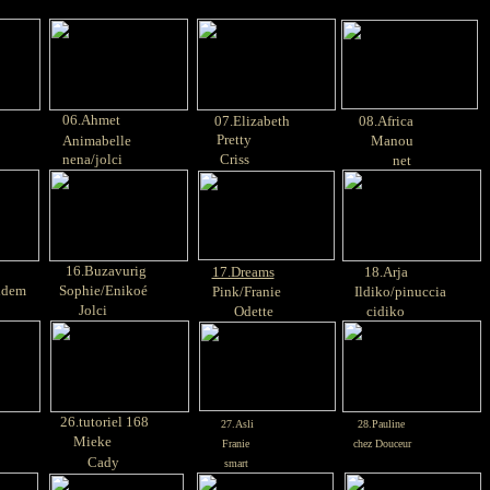
06.Ahmet
07.Elizabeth
08.Africa
Pretty
Animabelle
Manou
nena/jolci
Criss
net
16.
Buzavurig
17.Dreams
18.Arja
idem
Sophie/Enikoé
Pink/Franie
Ildiko/pinuccia
Jolci
Odette
cidiko
26.tutoriel 168
27.Asli
28.Pauline
Mieke
Franie
chez Douceur
Cady
smart