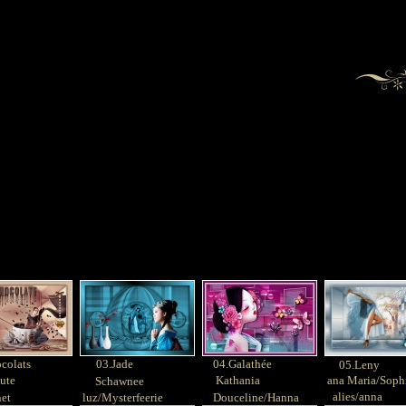
colats
03.Jade
04.Galathée
05.Leny
te
Kathania
ana Maria/Soph
Schawnee
alies/anna
t
luz/Mysterfeerie
Douceline/Hanna