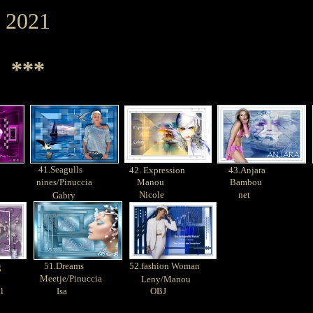
2021
***
41.Seagulls
42. Expression
43.Anjara
nines/Pinuccia
Manou
Bambou
Nicole
net
Gabry
51.Dreams
52.fashion Woman
g
Meetje/Pinuccia
Leny/Manou
l
Isa
OBJ