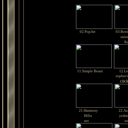
02.PopArt
03
.Reed
suiza
Kal
11.Simple Beaut
12.Le
sophie/
ciic
21.Harmony
22.Az
Hillu
yedral
net
ne