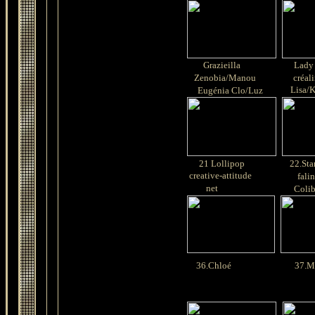
Grazieilla
Lady 
Zenobia/Manou
créali
Lisa/K
Eugénia Clo/Luz
21 Lollipop
22.Sta
creative-attitude
falin
net
Colib
36.Chloé
37.Ma