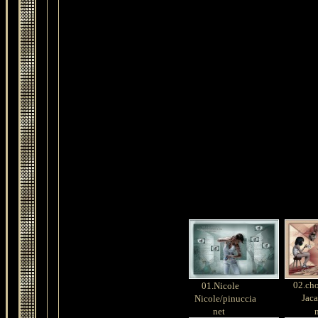
02.cho
01.Nicole
Jacau
Nicole/pinuccia
net
ne