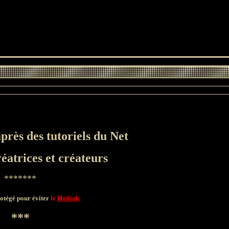
rès des tutoriels du Net
éatrices et créateurs
*******
protégé pour éviter
le
Hotlink
***