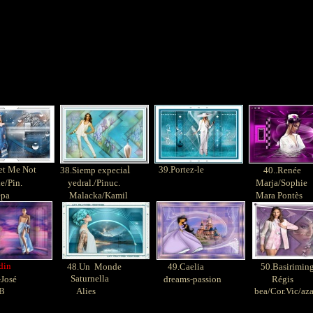
l
et Me Not
39.Portez-le
38.Siemp expecia
40..Renée
/Pin.
yedral./Pinuc.
Marja/Sophie
pa
Malacka/Kamil
Mara Pontès
din
48.Un Monde
49.Caelia
50.Basirimin
Saturnella
José
dreams-passion
Régis
B
Alies
bea/Cor.Vic/aza