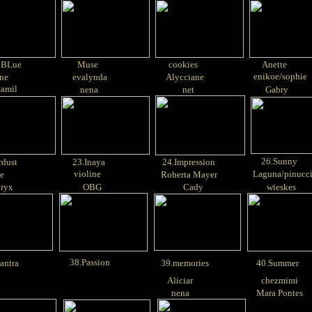
BLue
Muse
cookies
Anette
enikoe/sophie
ne
evalynda
Alycciane
amil
nena
net
Gabry
26.Sunny
rdust
23.Inaya
24.Impression
violine
Laguna/pinucc
e
Roberta Mayer
ryx
OBG
Cady
wieskes
38.Passion
ntra
39.memories
40.Summer
Aliciar
chezmimi
nena
Mara Pontes