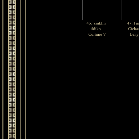
46. zsaklin
47.
Tim
ildiko
Cicka/
Corinne V
Leny