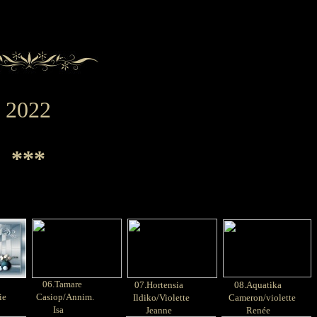
2022
***
06
.Tamare
07.Hortensia
08.Aquatika
ie
Casiop/Annim.
Ildiko/Violette
Cameron/violette
Isa
Jeanne
Renée