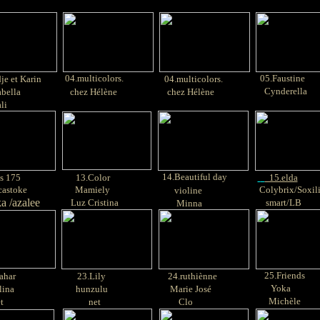
04.multicolors.
05.Faustine
je et Karin
04.multicolors.
Cynderella
bella
chez Hélène
chez Hélène
i
14.Beautiful day
s 175
13.Color
15.elda
castoke
Mamiely
Colybrix/Soxil
violine
ka /azalee
Luz Cristina
smart/LB
Minna
25.Friends
ahar
23.Lily
24.ruthiènne
Yoka
ina
hunzulu
Marie José
Michèle
t
net
Clo