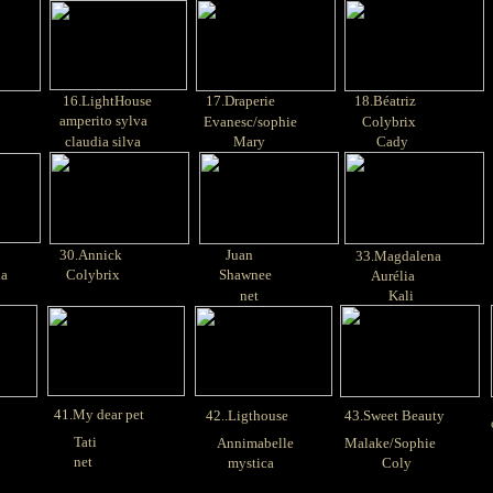
16.LightHouse
17.Draperie
18.Béatriz
amperito sylva
Evanesc/sophie
Colybrix
claudia silva
Mary
Cady
30.Annick
Juan
33.Magdalena
ia
Colybrix
Shawnee
Aurélia
net
Kali
41.My dear pet
42..Ligthouse
43.Sweet Beauty
Tati
Annimabelle
Malake/Sophie
net
mystica
Coly