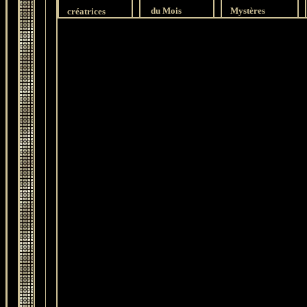
du Mois
Mystères
créatrices