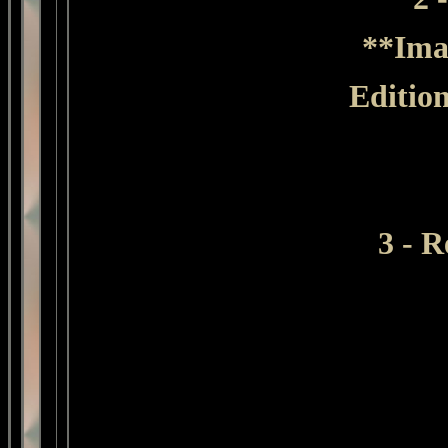
**Imag
Editio
3 - 