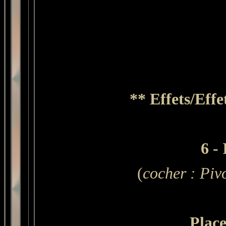
** Effets/Eff
6 -
(
cocher : Piv
Place