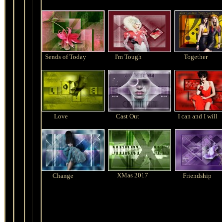
Sends of Today
I'm Tough
Together
Love
Cast Out
I can and I will
XMas 2017
Change
Friendship