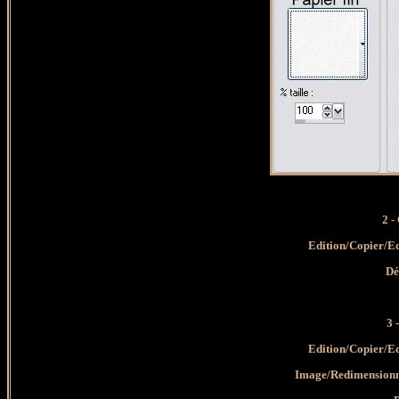
2 -
Edition/Copier/E
Dé
3 
Edition/Copier/E
Image/Redimensionne