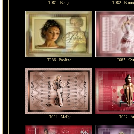
T081 - Betsy
T082 - Bonne
T086 -
Paoline
T087 - Cyr
T091 - Mally
T092 - A