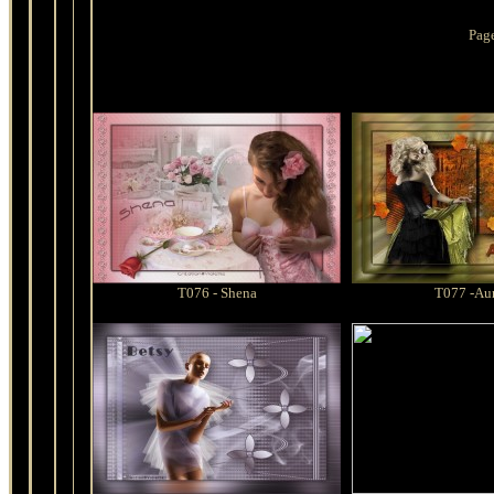
Pag
T
076 - Shena
T077 -Au