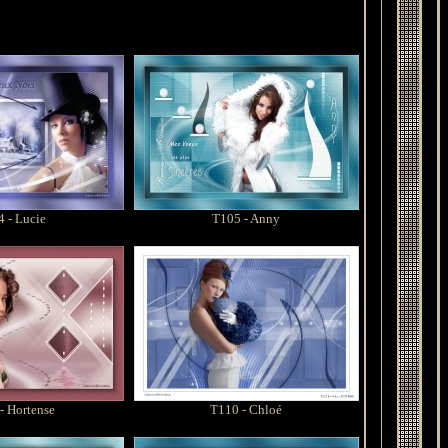
 - Lucie
T105 - Anny
- Hortense
T110 - Chloé