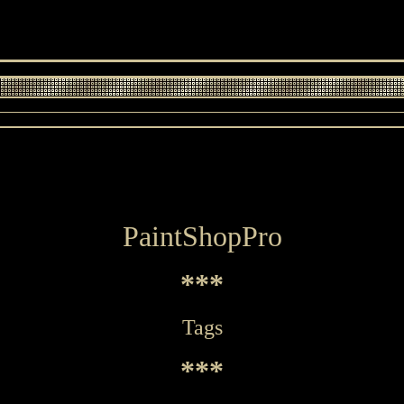
PaintShopPro
***
Tags
***