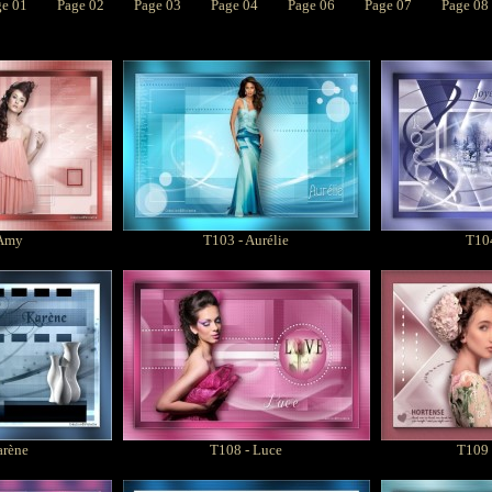
ge 01
Page 02
Page 03
Page 04
Page 06
Page 07
Page 08
Amy
T103 -
Aurélie
T104
arène
T108 - Luce
T109 