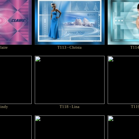
laire
T113 - Christa
T114
indy
T118 -
Lina
T119