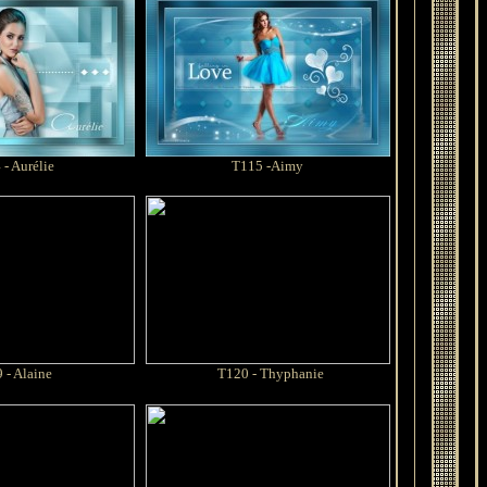
 -
Aurélie
T115 -Aimy
 - Alaine
T120 - Thyphanie