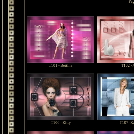
Pa
T101 - Bettina
T102 -
T106 - Kitty
T107 -K