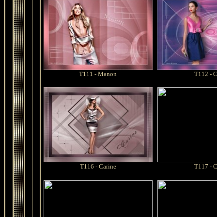
T111 - Manon
T112 - C
T116 -
Carine
T117 -
C