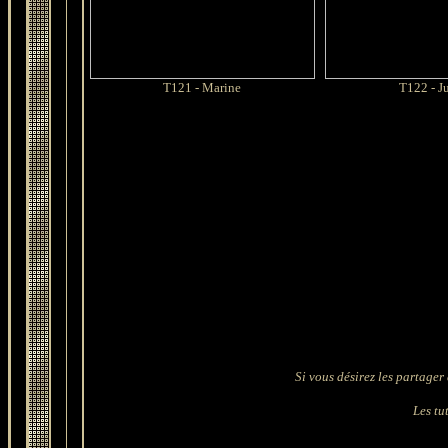
T121 -
Marine
T122 - Ju
Si vous désirez les partager 
Les tut