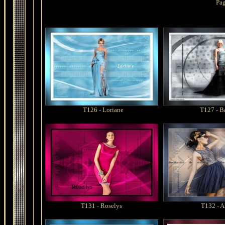
Pa
T126 - Loriane
T127 - B
T131 - Roselys
T132 - A