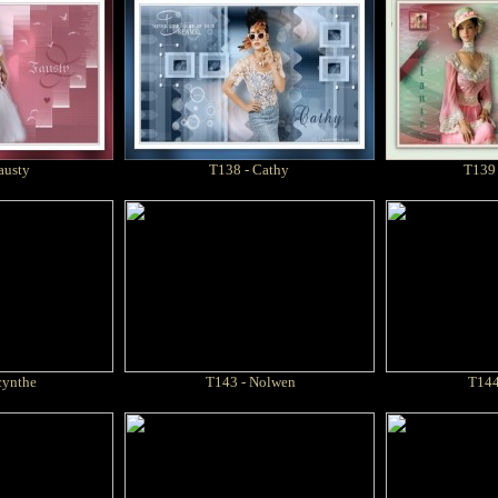
austy
T138 -
Cathy
T139
cynthe
T143 - Nolwen
T144