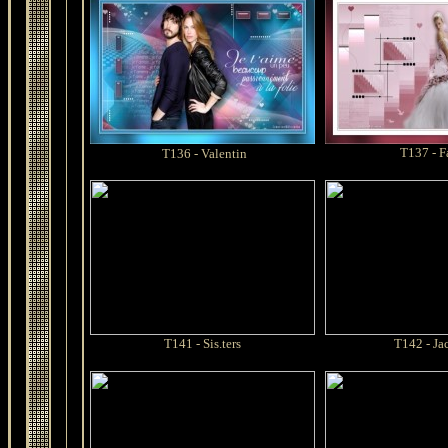
T137 - F
T136 -
Valentin
T141 - Sis.ters
T142 - Ja