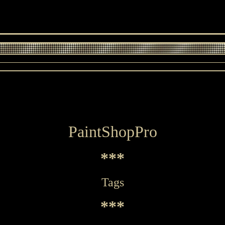
PaintShopPro
***
Tags
***