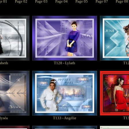
ge 01
Page 02
Page 03
Page 04
Page 05
Page 07
Page 08
abeth
T128 - Lylath
T12
lyséa
T133 - Angélie
T134