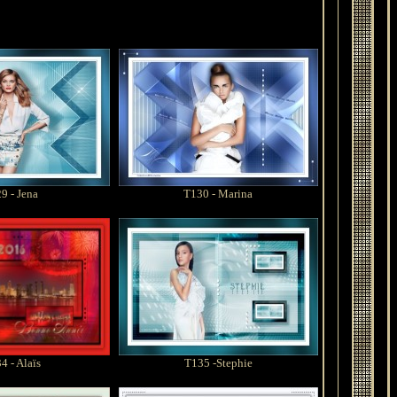
9 -
Jena
T130 -
Marina
 - Alaïs
T135 -Stephie