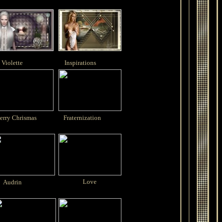
olette
Inspirations
rry Chrismas
Fraternization
Love
Audrin