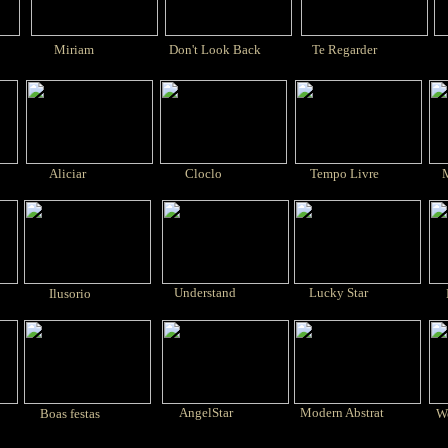
Miriam
Don't Look Back
Te Regarder
e
Aliciar
Cloclo
Tempo Livre
Ma
Understand
Lucky Star
Ilusorio
N
AngelStar
Modern Abstrat
Boas festas
Wo