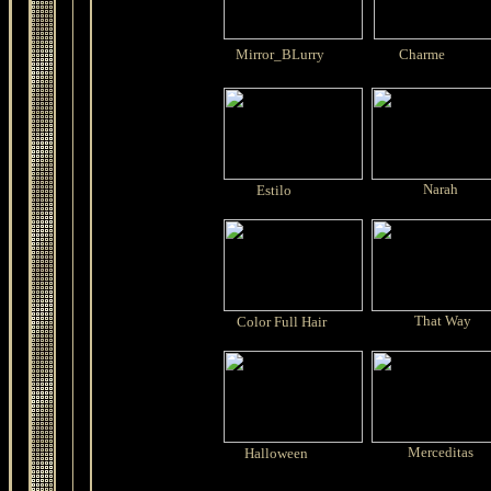
Mirror_BLurry
Charme
Narah
Estilo
That Way
Color Full Hair
Merceditas
Halloween