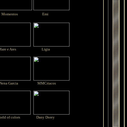
Momentos
Emi
re e Ares
Ligia
ena Garcia
MMCriacos
rld of colors
Dany Dorey