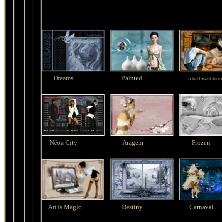
Dreams
Painted
I don't want to m
Néon City
Aragem
Frozen
Art is Magic
Destiny
Carnaval