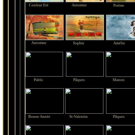
Couleur Eté
Automne
Poème
Automne
Sophie
Amélie
Pablo
Pâques
Manon
Bonne Année
St-Valentin
Pâques