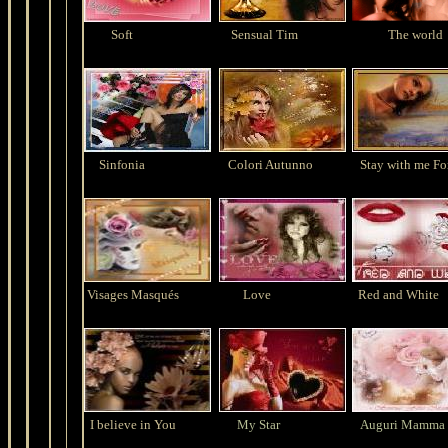
Soft
Sensual Tim
The world
Sinfonia
Colori Autunno
Stay with me Fo
Visages Masqués
Love
Red and White
I believe in You
My Star
Auguri Mamma