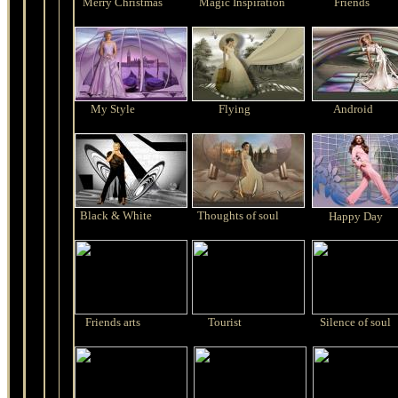
Merry Christmas
Magic Inspiration
Friends
My Style
Flying
Android
Black & White
Thoughts of soul
Happy Day
Friends arts
Tourist
Silence of soul