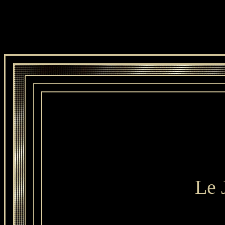
.T
Le 